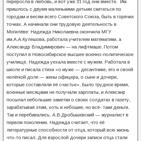
переросла в любовь, и вот уже 31 год они вместе. Им
пришлось с двумя маленькими детьми скитаться по
городам и весям всего Советского Союза, быть в горячих
точках. А начинали они трудовую деятельность в
Могилёве: Надежда Николаевна окончила МГУ
им.А.А.Кулешова, работала учителем математики, а
Александр Владимирович — на лифтмаше. Потом
поступил в Новосибирское высшее военно-политическое
училище. Надежда уехала вместе с мужем. Работала в
школе и писала стихи «о муже — десантнике, его и своей
нелёгкой доле — жены офицера, о сыне и дочери,
которые составляли её счастье». Было трудное время,
военные месяцами не получали зарплаты, и Алексанр
посылал небольшие заметки о своих солдатах в газету,
зарабатывая этим, хоть и небошие, но всё- таки деньги.
Так и перебивались. А.В.Дробышевский — журналист в
первом поколении. Надежда считает, что её
литературные способности от отца, который всю жизнь
что-то писал. Для взрослой дочери записи отца стали