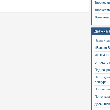
Творчески
Творчеств
Фотогале
Свежие 
Наша Жур
«Ванька-В
ИТОГИ К
В начале 
Под покро
От Влади
Конкурс!
По тонким
По тонким
Дробышевс