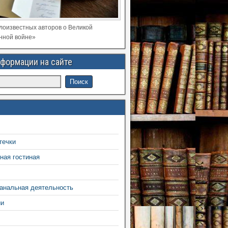
лоизвестных авторов о Великой
нной войне»
формации на сайте
течки
ная гостиная
анальная деятельность
ии