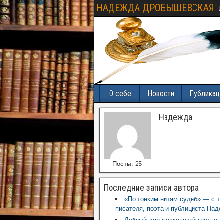
НАДЕЖДА ДРОБЫШЕВСКАЯ
О себе
Новости
Публикац
Надежда
Посты: 25
Последние записи автора
«По тонким нитям судеб» — с т
писателя, поэта и публициста На
Добрый дар московской гостьи