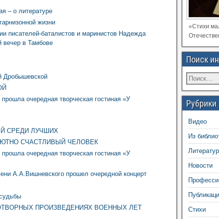
я – о литературе
гарнизонной жизни
«Стихи ма
и писателей-баталистов и маринистов Надежда
Отечестве
 вечер в Тамбове
Поиск ин
й Дробышевской
ОЙ
 прошла очередная творческая гостиная «У
Рубрики
Видео
ЫЙ СРЕДИ ЛУЧШИХ
Из библио
ЛЮТНО СЧАСТЛИВЫЙ ЧЕЛОВЕК
Литератур
 прошла очередная творческая гостиная «У
Новости
мени А.А.Вишневского прошел очередной концерт
Професси
Публикац
 судьбы
ХОТВОРНЫХ ПРОИЗВЕДЕНИЯХ ВОЕННЫХ ЛЕТ
Стихи