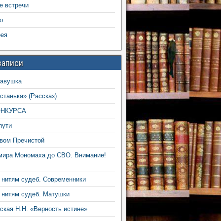
е встречи
о
рея
записи
авушка
станька» (Рассказ)
ОНКУРСА
пути
вом Пречистой
мира Мономаха до СВО. Внимание!
 нитям судеб. Современники
 нитям судеб. Матушки
кая Н.Н. «Верность истине»