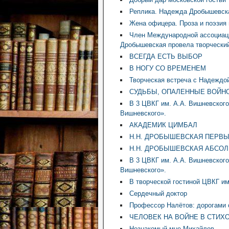
Реплика. Надежда Дробышевска
Жена офицера. Проза и поэзия 
Член Международной ассоциаци
Дробышевская провела творческий
ВСЕГДА ЕСТЬ ВЫБОР
В НОГУ СО ВРЕМЕНЕМ
Творческая встреча с Надеждо
СУДЬБЫ, ОПАЛЕННЫЕ ВОЙН
В 3 ЦВКГ им. А.А. Вишневского
Вишневского».
АКАДЕМИК ЦИМБАЛ
Н.Н. ДРОБЫШЕВСКАЯ ПЕРВ
Н.Н. ДРОБЫШЕВСКАЯ АБСО
В 3 ЦВКГ им. А.А. Вишневского
Вишневского».
В творческой гостиной ЦВКГ и
Сердечный доктор
Профессор Налётов: дорогами
ЧЕЛОВЕК НА ВОЙНЕ В СТИ
Незнакомый мне Михайлов